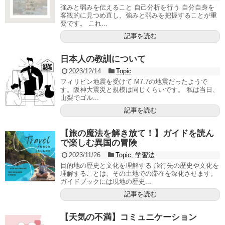
強みと弱みを伝えること 自己分析を行う 自分自身を
客観的に見つめ直し、強みと弱みを把握することが重
要です。 これ...
記事を読む
日本人の教訓について
2023/12/14
Topic
フィリピン地震を受けて M7.7の地震だったようで
す。阪神大震災と規模は同じくらいです。 私は当日、
山梨でゴル...
記事を読む
【旅の魔法を解き放て！】ガイドを読ん
で楽しむ異国の冒険
2023/11/26
Topic
,
学習法
目的地の歴史と文化を理解する 旅行先の歴史や文化を
理解することは、その土地での滞在を深化させます。
ガイドブックには現地の歴史...
記事を読む
【天気の不満】コミュニケーション