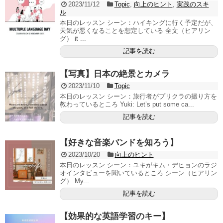
2023/11/12
Topic
,
向上のヒント
,
実践のスキ
ル
本日のレッスン シーン：ハイキングに行く予定だが、
天気が悪くなることを想定している 全文（ヒアリン
グ） it ...
記事を読む
【写真】日本の絶景とカメラ
2023/11/10
Topic
本日のレッスン シーン：旅行者がプリクラの撮り方を
教わっているところ Yuki: Let’s put some ca...
記事を読む
【好きな音楽バンドを知ろう】
2023/10/20
向上のヒント
本日のレッスン シーン：ユキがキム・デヒョンのラジ
オインタビューを聞いているところ シーン（ヒアリン
グ） My...
記事を読む
【効果的な英語学習のキー】