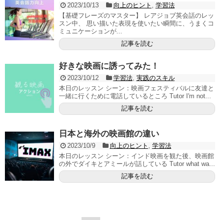
2023/10/13
向上のヒント
,
学習法
【基礎フレーズのマスター】 レアジョブ英会話のレッ
スン中、 思い描いた表現を使いたい瞬間に、うまくコ
ミュニケーションが...
記事を読む
好きな映画に誘ってみた！
2023/10/12
学習法
,
実践のスキル
本日のレッスン シーン：映画フェスティバルに友達と
一緒に行くために電話しているところ Tutor I'm not...
記事を読む
日本と海外の映画館の違い
2023/10/9
向上のヒント
,
学習法
本日のレッスン シーン：インド映画を観た後、映画館
の外でダイキとアミールが話している Tutor what wa...
記事を読む